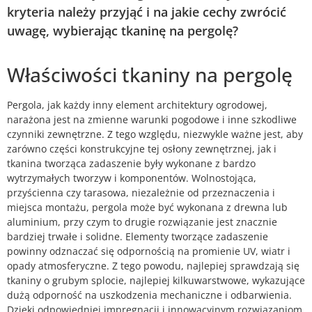
kryteria należy przyjąć i na jakie cechy zwrócić
uwagę, wybierając tkaninę na pergolę?
Właściwości tkaniny na pergolę
Pergola, jak każdy inny element architektury ogrodowej,
narażona jest na zmienne warunki pogodowe i inne szkodliwe
czynniki zewnętrzne. Z tego względu, niezwykle ważne jest, aby
zarówno części konstrukcyjne tej osłony zewnętrznej, jak i
tkanina tworząca zadaszenie były wykonane z bardzo
wytrzymałych tworzyw i komponentów. Wolnostojąca,
przyścienna czy tarasowa, niezależnie od przeznaczenia i
miejsca montażu, pergola może być wykonana z drewna lub
aluminium, przy czym to drugie rozwiązanie jest znacznie
bardziej trwałe i solidne. Elementy tworzące zadaszenie
powinny odznaczać się odpornością na promienie UV, wiatr i
opady atmosferyczne. Z tego powodu, najlepiej sprawdzają się
tkaniny o grubym splocie, najlepiej kilkuwarstwowe, wykazujące
dużą odporność na uszkodzenia mechaniczne i odbarwienia.
Dzięki odpowiedniej impregnacji i innowacyjnym rozwiązaniom,