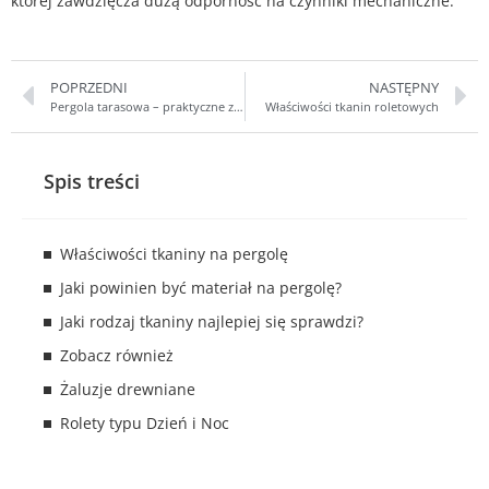
której zawdzięcza dużą odporność na czynniki mechaniczne.
POPRZEDNI
NASTĘPNY
Pergola tarasowa – praktyczne zadaszenie i estetyczne wykończenie tarasu
Właściwości tkanin roletowych
Spis treści
Właściwości tkaniny na pergolę
Jaki powinien być materiał na pergolę?
Jaki rodzaj tkaniny najlepiej się sprawdzi?
Zobacz również
Żaluzje drewniane
Rolety typu Dzień i Noc