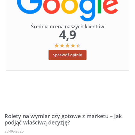
Średnia ocena naszych klientów
4,9
★
★
★
★
★
Sprawdź opinie
Rolety na wymiar czy gotowe z marketu – jak
podjąć właściwą decyzję?
23-06-2025