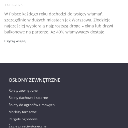
17-03-2025
W Polsce każdego roku dochodzi do tysięcy włamań,
szczególnie w dużych miastach jak Warszawa. Złodzieje
najczęściej wybierają najprostszą drogę – okna lub drzwi
balkonowe na parterze. Aż 40% włamywaczy dostaje
Czytaj więcej
OSŁONY ZEWNĘTRZNE
Rolety zewnętrzne
Rolety dachowe i solarne
Rolety do ogrodów zimowych
Markizy tarasowe
Pergole ogrodowe
Żagle przeciwsłoneczne