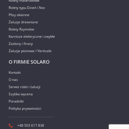
Rolety materiałowe
Rolety typu Dzień i Noc
Plisy okienne
Żaluzje drewniane
Rolety Rzymskie
Karnisze elektryczne i zwykłe
Zasłony i firany
Żaluzje pionowe / Verticale
O FIRMIE SOLARO
Kontakt
O nas
Serwis rolet i żaluzji
Szybka wycena
Poradniki
Polityka prywatności
+48 503 617 838