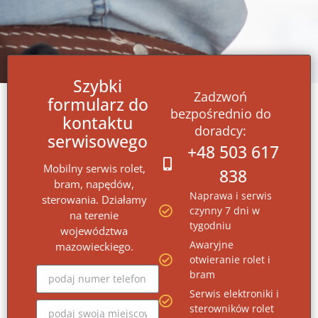
Szybki
Zadzwoń
formularz do
bezpośrednio do
kontaktu
doradcy:
serwisowego
+48 503 617
Mobilny serwis rolet,
838
bram, napędów,
Naprawa i serwis
sterowania. Działamy
czynny 7 dni w
na terenie
tygodniu
województwa
Awaryjne
mazowieckiego.
otwieranie rolet i
bram
Serwis elektroniki i
sterowników rolet