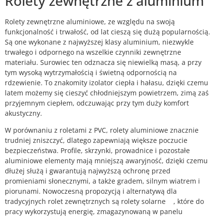
Rolety zewnętrzne z aluminium
Rolety zewnętrzne aluminiowe, ze względu na swoją
funkcjonalność i trwałość, od lat cieszą się dużą popularnością.
Są one wykonane z najwyższej klasy aluminium, niezwykle
trwałego i odpornego na wszelkie czynniki zewnętrzne
materiału. Surowiec ten odznacza się niewielką masą, a przy
tym wysoką wytrzymałością i świetną odpornością na
rdzewienie. To znakomity izolator ciepła i hałasu, dzięki czemu
latem możemy się cieszyć chłodniejszym powietrzem, zimą zaś
przyjemnym ciepłem, odczuwając przy tym duży komfort
akustyczny.
W porównaniu z roletami z PVC, rolety aluminiowe znacznie
trudniej zniszczyć, dlatego zapewniają większe poczucie
bezpieczeństwa. Profile, skrzynki, prowadnice i pozostałe
aluminiowe elementy mają mniejszą awaryjność, dzięki czemu
dłużej służą i gwarantują najwyższą ochronę przed
promieniami słonecznymi, a także gradem, silnym wiatrem i
piorunami. Nowoczesną propozycją i alternatywą dla
tradycyjnych rolet zewnętrznych są rolety solarne , które do
pracy wykorzystują energię, zmagazynowaną w panelu