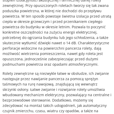
stopień izolacyjności akustycznej i termicznej danej rolety
zewnętrznej. Przy opuszczonych roletach tworzy się tak zwana
poduszka powietrzna, w której nie dochodzi do przepływu
powietrza. W ten sposób powstaje świetna izolacja przed utratą
ciepła w okresie grzewczym i przed przenikaniem ciepłego
powietrza do budynku w okresie letnim. Pozwala to poczynić
konkretne oszczędności na zużyciu energii elektrycznej,
potrzebnej do ogrzania budynku lub jego schłodzenia, a także
skutecznie wytłumić dźwięki nawet o 14 dB. Charakterystyczne
perforacje widoczne na powierzchni pancerza rolety, dają
możliwość wietrzenia pomieszczenia, nawet gdy roleta jest
opuszczona, jednocześnie zabezpieczając przed dużymi
podmuchami powietrza oraz opadami atmosferycznymi.
Rolety zewnętrzne są niezwykle łatwe w obsłudze, ich zwijanie
następuje przez nawijanie pancerza za pomocą sprężyn
taśmowych na rurę nawojową, znajdującą się wewnątrz
skrzynki osłony. Łatwe zwijanie i rozwijanie rolety umożliwia
wbudowany mechanizm elektryczny, pozwalający na centralne i
bezprzewodowe sterowanie. Dodatkowo, możemy się
zdecydować na montaż takich udogodnień, jak automatyczny
czujnik zmierzchu, czasu, wiatru czy opadów, a także na