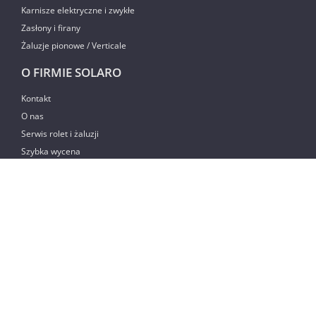
Karnisze elektryczne i zwykłe
Zasłony i firany
Żaluzje pionowe / Verticale
O FIRMIE SOLARO
Kontakt
O nas
Serwis rolet i żaluzji
Szybka wycena
Poradniki
Polityka prywatności
+48 503 617 838
biuro@solaro.com.pl