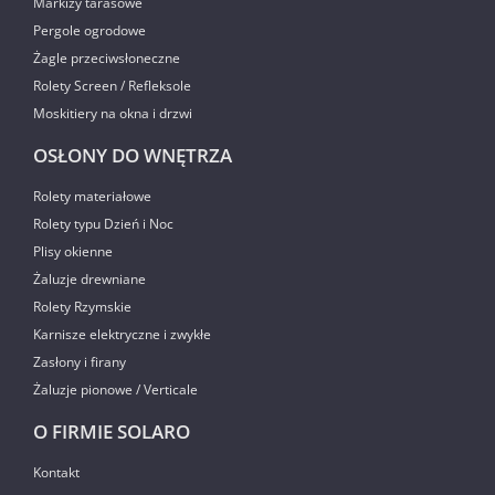
Markizy tarasowe
Pergole ogrodowe
Żagle przeciwsłoneczne
Rolety Screen / Refleksole
Moskitiery na okna i drzwi
OSŁONY DO WNĘTRZA
Rolety materiałowe
Rolety typu Dzień i Noc
Plisy okienne
Żaluzje drewniane
Rolety Rzymskie
Karnisze elektryczne i zwykłe
Zasłony i firany
Żaluzje pionowe / Verticale
O FIRMIE SOLARO
Kontakt