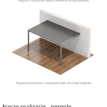
Pergola z montażem dwóch boków do ściany budynku
Pergola przyścienna z montażem boku do ściany budynku
Nasze realizacje - pergole