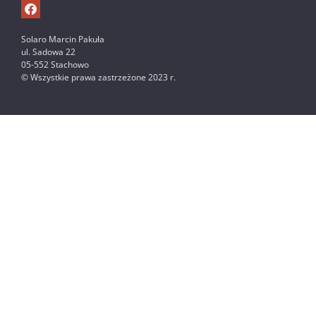
Solaro Marcin Pakuła
ul. Sadowa 22
05-552 Stachowo
© Wszystkie prawa zastrzeżone 2023 r.