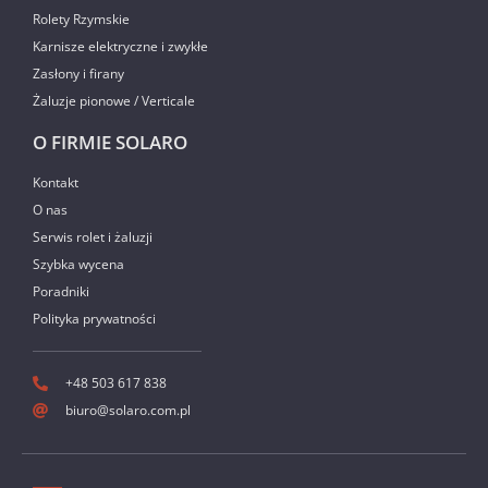
Rolety Rzymskie
Karnisze elektryczne i zwykłe
Zasłony i firany
Żaluzje pionowe / Verticale
O FIRMIE SOLARO
Kontakt
O nas
Serwis rolet i żaluzji
Szybka wycena
Poradniki
Polityka prywatności
+48 503 617 838
biuro@solaro.com.pl