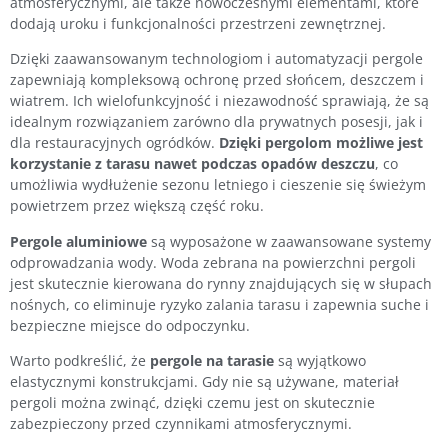
atmosferycznymi, ale także nowoczesnymi elementami, które
dodają uroku i funkcjonalności przestrzeni zewnętrznej.
Dzięki zaawansowanym technologiom i automatyzacji pergole
zapewniają kompleksową ochronę przed słońcem, deszczem i
wiatrem. Ich wielofunkcyjność i niezawodność sprawiają, że są
idealnym rozwiązaniem zarówno dla prywatnych posesji, jak i
dla restauracyjnych ogródków.
Dzięki pergolom możliwe jest
korzystanie z tarasu nawet podczas opadów deszczu
, co
umożliwia wydłużenie sezonu letniego i cieszenie się świeżym
powietrzem przez większą część roku.
Pergole aluminiowe
są wyposażone w zaawansowane systemy
odprowadzania wody. Woda zebrana na powierzchni pergoli
jest skutecznie kierowana do rynny znajdujących się w słupach
nośnych, co eliminuje ryzyko zalania tarasu i zapewnia suche i
bezpieczne miejsce do odpoczynku.
Warto podkreślić, że
pergole na tarasie
są wyjątkowo
elastycznymi konstrukcjami. Gdy nie są używane, materiał
pergoli można zwinąć, dzięki czemu jest on skutecznie
zabezpieczony przed czynnikami atmosferycznymi.