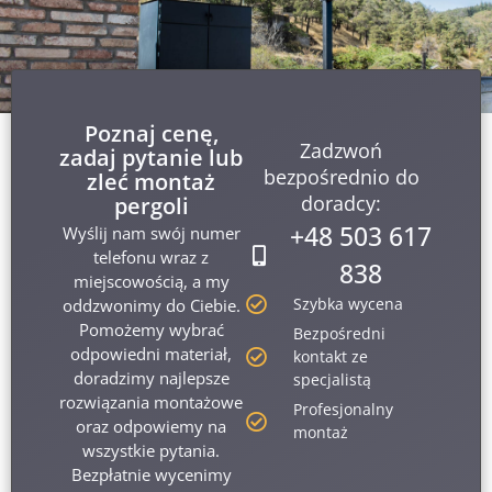
Poznaj cenę,
Zadzwoń
zadaj pytanie lub
bezpośrednio do
zleć montaż
doradcy:
pergoli
+48 503 617
Wyślij nam swój numer
telefonu wraz z
838
miejscowością, a my
Szybka wycena
oddzwonimy do Ciebie.
Pomożemy wybrać
Bezpośredni
odpowiedni materiał,
kontakt ze
doradzimy najlepsze
specjalistą
rozwiązania montażowe
Profesjonalny
oraz odpowiemy na
montaż
wszystkie pytania.
Bezpłatnie wycenimy