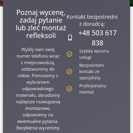
Poznaj wycenę,
Kontakt bezpośredni
zadaj pytanie
z doradcą:
lub zleć montaż
+48 503 617
refleksoli
838
Wyślij nam swój
Szybka wycena
numer telefonu wraz
usługi
z miejscowością,
Bezpośredni
oddzwonimy do
kontakt ze
ciebie. Pomożemy z
specjalistą
wybraniem
Profesjonalny
odpowiedniego
montaż
materiału, doradzimy
najlepsze rozwiązania
montażowe,
odpowiemy na
ewentualne pytania.
Bezpłatnie wycenimy