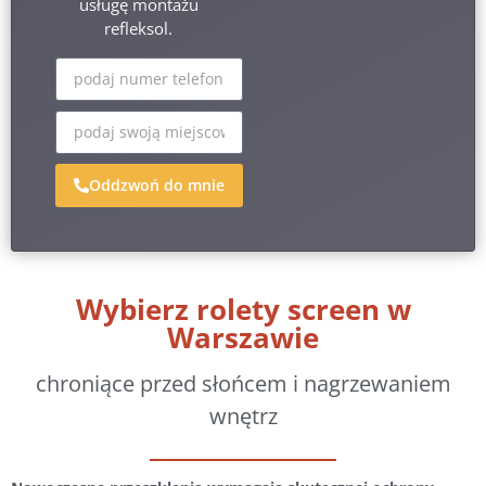
usługę montażu
refleksol.
Oddzwoń do mnie
Wybierz rolety screen w
Warszawie
chroniące przed słońcem i nagrzewaniem
wnętrz