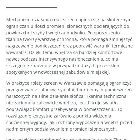
Mechanizm działania rolet screen opiera się na skutecznym
ograniczaniu ilości promieni słonecznych docierających do
powierzchni szyby i wnętrza budynku. Po opuszczeniu
tkanina tworzy warstwę ochronną, która pomaga zmniejszyć
nagrzewanie pomieszczeń oraz poprawić warunki termiczne
wewnątrz. Dzięki temu wnętrza są bardziej komfortowe
nawet podczas intensywnego nasłonecznienia, co ma
szczególne znaczenie w przypadku dużych przeszkleń
spotykanych w nowoczesnej zabudowie miejskiej.
W praktyce rolety screen w Warszawie pomagają ograniczyć
przegrzewanie salonów, sypialni, biur i innych pomieszczeń
narażonych na silne działanie słońca. Tkanina techniczna
nie zaciemnia całkowicie wnętrza, lecz filtruje światło,
poprawiając komfort przebywania w pomieszczeniu. To
rozwiązanie korzystne zarówno z punktu widzenia
codziennej wygody, jak i ochrony wyposażenia wnętrz przed
nadmiernym oddziaływaniem promieni słonecznych.
Jeszcze większą stabilność pracy zapewniają rolety Zipp w