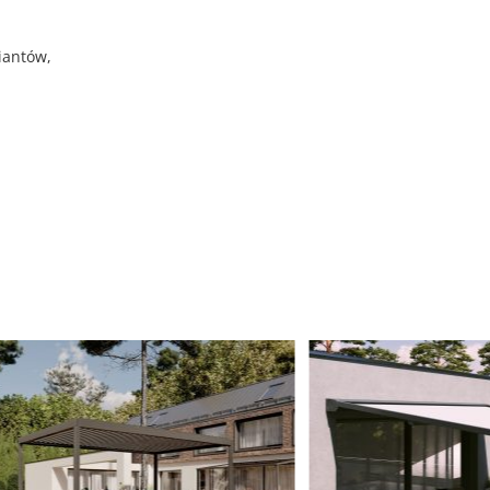
iantów,