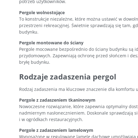
potrzeb użytkowników.
Pergole wolnostojące
To konstrukcje niezależne, które można ustawić w dowoln
przestrzeni rekreacyjnej. Świetnie sprawdzają się tam, g
budynku.
Pergole montowane do ściany
Pergole mocowane bezpośrednio do ściany budynku są i
przydomowych. Zapewniają ochronę przed słońcem i desz
bryłę budynku.
Rodzaje zadaszenia pergol
Rodzaj zadaszenia ma kluczowe znaczenie dla komfortu u
Pergole z zadaszeniem tkaninowym
Nowoczesne rozwiązanie, które zapewnia optymalny dostę
nadmiernym nasłonecznieniem. Doskonale sprawdzają się
i w ogródkach restauracyjnych.
Pergole z zadaszeniem lamelowym
Wyposażone w regulowane lamele dachowe umożliwiają pre