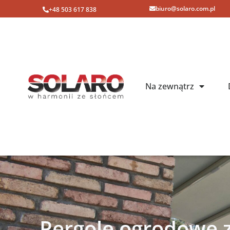
biuro@solaro.com.pl
+48 503 617 838
Na zewnątrz
Pergole ogrodowe 