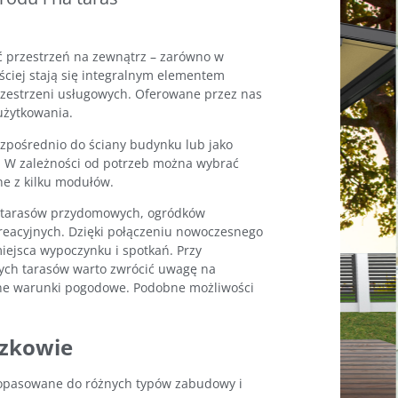
ać przestrzeń na zewnątrz – zarówno w
ęściej stają się integralnym elementem
zestrzeni usługowych. Oferowane przez nas
 użytkowania.
pośrednio do ściany budynku lub jako
s. W zależności od potrzeb można wybrać
e z kilku modułów.
e tarasów przydomowych, ogródków
kreacyjnych. Dzięki połączeniu nowoczesnego
iejsca wypoczynku i spotkań. Przy
zych tarasów warto zwrócić uwagę na
nne warunki pogodowe. Podobne możliwości
szkowie
opasowane do różnych typów zabudowy i