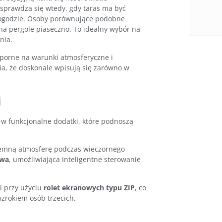
 sprawdza się wtedy, gdy taras ma być
pogodzie. Osoby porównujące podobne
 na
pergole piaseczno
. To idealny wybór na
nia.
dporne na warunki atmosferyczne i
ia, że doskonale wpisują się zarówno w
i
w funkcjonalne dodatki, które podnoszą
jemną atmosferę podczas wieczornego
owa
, umożliwiająca inteligentne sterowanie
i przy użyciu
rolet ekranowych typu ZIP
, co
zrokiem osób trzecich.