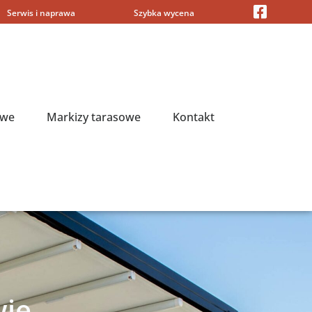
Serwis i naprawa
Szybka wycena
owe
Markizy tarasowe
Kontakt
wie