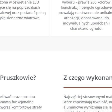
żona w oświetlenie LED
wyboru - prawie 200 kolorów
ące się na poprzeczkach
konstrukcji, pergole ogrodowe
talowej oraz posiadać pełną
pozwalają na stworzenie unikaln
ykę słoneczno wiatrową.
aranżacji, dopasowanej do
indywidualnych upodobań i
charakteru ogrodu.
 Pruszkowie?
Z czego wykonan
zekiwań oraz sposobu
Najczęściej stosowanymi mat
tanowią funkcjonalne
które zapewniają trwałość, 
tworzą komfortowe strefy
aluminiowe wyróżniają się lek