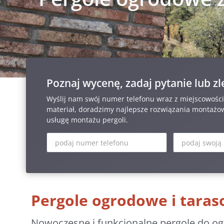
Poznaj wycenę, zadaj pytanie lub z
Wyślij nam swój numer telefonu wraz z miejscowoś
materiał, doradzimy najlepsze rozwiązania montażo
usługę montażu pergoli.
Pergole ogrodowe i tara
Nowoczesne i funkcjonalne pergole do ogr