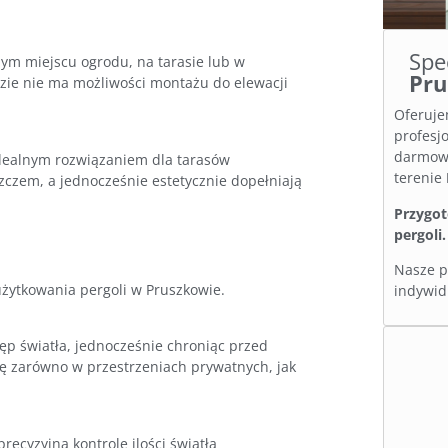
Spe
ym miejscu ogrodu, na tarasie lub w
Pr
dzie nie ma możliwości montażu do elewacji
Oferuje
profesj
darmowe
dealnym rozwiązaniem dla tarasów
terenie
czem, a jednocześnie estetycznie dopełniają
Przygot
pergoli.
Nasze p
żytkowania pergoli w Pruszkowie.
indywidu
p światła, jednocześnie chroniąc przed
 zarówno w przestrzeniach prywatnych, jak
cyzyjną kontrolę ilości światła