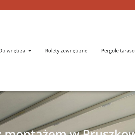
Do wnętrza
Rolety zewnętrzne
Pergole taras
z montażem w Pruszko