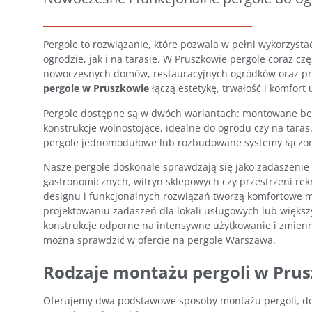
Pergole to rozwiązanie, które pozwala w pełni wykorzyst
ogrodzie, jak i na tarasie. W Pruszkowie pergole coraz cz
nowoczesnych domów, restauracyjnych ogródków oraz pr
pergole w Pruszkowie
łączą estetykę, trwałość i komfort
Pergole dostępne są w dwóch wariantach: montowane bez
konstrukcje wolnostojące, idealne do ogrodu czy na tara
pergole jednomodułowe lub rozbudowane systemy łączon
Nasze pergole doskonale sprawdzają się jako zadaszeni
gastronomicznych, witryn sklepowych czy przestrzeni re
designu i funkcjonalnych rozwiązań tworzą komfortowe m
projektowaniu zadaszeń dla lokali usługowych lub więks
konstrukcje odporne na intensywne użytkowanie i zmie
można sprawdzić w ofercie na
pergole Warszawa
.
Rodzaje montażu pergoli w Pru
Oferujemy dwa podstawowe sposoby montażu pergoli, d