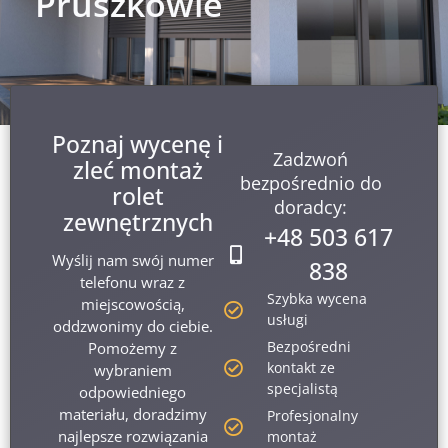
Pruszkowie
Poznaj wycenę i
Zadzwoń
zleć montaż
bezpośrednio do
rolet
doradcy:
zewnętrznych
+48 503 617
Wyślij nam swój numer
838
telefonu wraz z
Szybka wycena
miejscowością,
usługi
oddzwonimy do ciebie.
Bezpośredni
Pomożemy z
kontakt ze
wybraniem
specjalistą
odpowiedniego
materiału, doradzimy
Profesjonalny
najlepsze rozwiązania
montaż