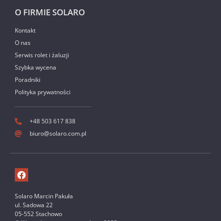
O FIRMIE SOLARO
Kontakt
O nas
Serwis rolet i żaluzji
Szybka wycena
Poradniki
Polityka prywatności
+48 503 617 838
biuro@solaro.com.pl
Solaro Marcin Pakuła
ul. Sadowa 22
05-552 Stachowo