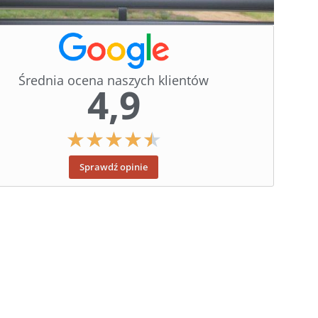
Średnia ocena naszych klientów
4,9
★
★
★
★
★
Sprawdź opinie