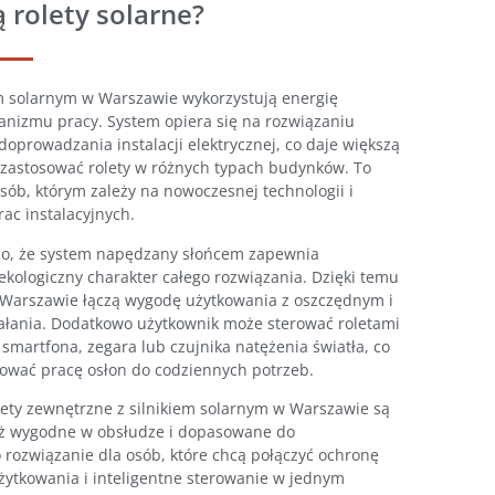
 rolety solarne?
em solarnym w Warszawie wykorzystują energię
anizmu pracy. System opiera się na rozwiązaniu
oprowadzania instalacji elektrycznej, co daje większą
zastosować rolety w różnych typach budynków. To
sób, którym zależy na nowoczesnej technologii i
ac instalacyjnych.
ono, że system napędzany słońcem zapewnia
ekologiczny charakter całego rozwiązania. Dzięki temu
 Warszawie łączą wygodę użytkowania z oszczędnym i
ania. Dodatkowo użytkownik może sterować roletami
smartfona, zegara lub czujnika natężenia światła, co
sować pracę osłon do codziennych potrzeb.
lety zewnętrzne z silnikiem solarnym w Warszawie są
 też wygodne w obsłudze i dopasowane do
 rozwiązanie dla osób, które chcą połączyć ochronę
żytkowania i inteligentne sterowanie w jednym