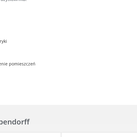
ryki
enie pomieszczeń
ubendorff