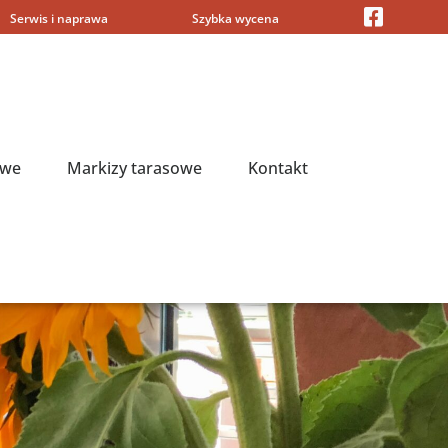
Serwis i naprawa
Szybka wycena
owe
Markizy tarasowe
Kontakt