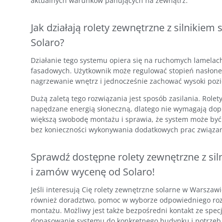
aktualnych warunków panujących na zewnątrz.
Jak działają rolety zewnętrzne z silnikie
Solaro?
Działanie tego systemu opiera się na ruchomych lamelach
fasadowych. Użytkownik może regulować stopień nasłone
nagrzewanie wnętrz i jednocześnie zachować wysoki poz
Dużą zaletą tego rozwiązania jest sposób zasilania. Rolet
napędzane energią słoneczną, dlatego nie wymagają dopro
większą swobodę montażu i sprawia, że system może by
bez konieczności wykonywania dodatkowych prac związa
Sprawdź dostępne rolety zewnętrzne z si
i zamów wycenę od Solaro!
Jeśli interesują Cię rolety zewnętrzne solarne w Warszawie
również doradztwo, pomoc w wyborze odpowiedniego rozw
montażu. Możliwy jest także bezpośredni kontakt ze specj
dopasowanie systemu do konkretnego budynku i potrzeb