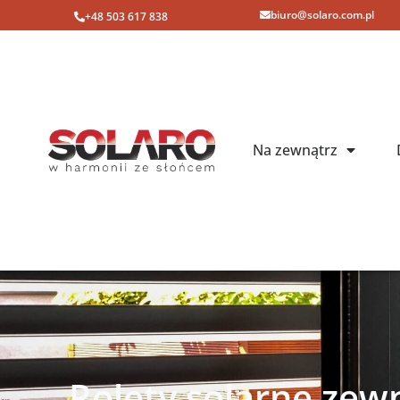
biuro@solaro.com.pl
+48 503 617 838
Na zewnątrz
Rolety solarne zew