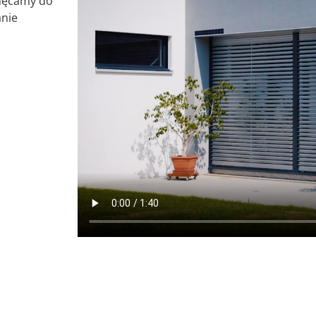
chęcamy do
anie