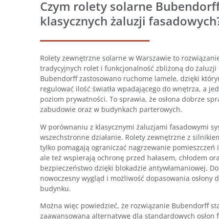
Czym rolety solarne Bubendorff
klasycznych żaluzji fasadowych
Rolety zewnętrzne solarne w Warszawie to rozwiązanie,
tradycyjnych rolet i funkcjonalność zbliżoną do żaluzj
Bubendorff zastosowano ruchome lamele, dzięki któ
regulować ilość światła wpadającego do wnętrza, a j
poziom prywatności. To sprawia, że osłona dobrze spr
zabudowie oraz w budynkach parterowych.
W porównaniu z klasycznymi żaluzjami fasadowymi sy
wszechstronne działanie. Rolety zewnętrzne z silniki
tylko pomagają ograniczać nagrzewanie pomieszczeń i
ale też wspierają ochronę przed hałasem, chłodem or
bezpieczeństwo dzięki blokadzie antywłamaniowej. D
nowoczesny wygląd i możliwość dopasowania osłony do
budynku.
Można więc powiedzieć, że rozwiązanie Bubendorff st
zaawansowaną alternatywę dla standardowych osłon f