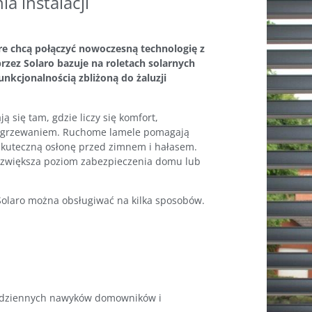
 instalacji
óre chcą połączyć nowoczesną technologię z
ez Solaro bazuje na roletach solarnych
unkcjonalnością zbliżoną do żaluzji
się tam, gdzie liczy się komfort,
agrzewaniem. Ruchome lamele pomagają
skuteczną osłonę przed zimnem i hałasem.
 zwiększa poziom zabezpieczenia domu lub
Solaro można obsługiwać na kilka sposobów.
odziennych nawyków domowników i