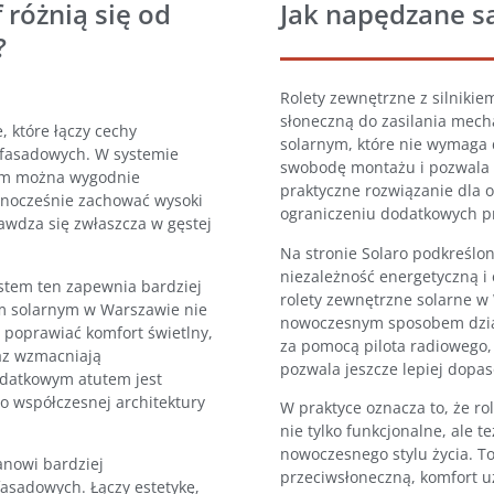
 różnią się od
Jak napędzane są
?
Rolety zewnętrzne z silniki
słoneczną do zasilania mech
 które łączy cechy
solarnym, które nie wymaga d
i fasadowych. W systemie
swobodę montażu i pozwala 
rym można wygodnie
praktyczne rozwiązanie dla o
ednocześnie zachować wysoki
ograniczeniu dodatkowych pr
awdza się zwłaszcza w gęstej
Na stronie Solaro podkreśl
niezależność energetyczną i 
stem ten zapewnia bardziej
rolety zewnętrzne solarne w
em solarnym w Warszawie nie
nowoczesnym sposobem dział
 poprawiać komfort świetlny,
za pomocą pilota radiowego, 
az wzmacniają
pozwala jeszcze lepiej dopa
odatkowym atutem jest
 współczesnej architektury
W praktyce oznacza to, że ro
nie tylko funkcjonalne, ale
nowoczesnego stylu życia. To
anowi bardziej
przeciwsłoneczną, komfort u
asadowych. Łączy estetykę,