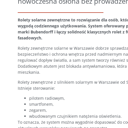
nowoczesna osłona bez prowadzenia
Rolety solarne zewnętrzne to rozwiązanie dla osób, kt
wygodą codziennego użytkowania. System oferowany prz
marki Bubendorff i łączy solidność klasycznych rolet z f
fasadowych.
Rolety zewnętrzne solarne w Warszawie dobrze sprawdzają 
bezpieczeństwo i ochrona wnętrza przed nadmiernym n
regulować dopływ światła, a sam system tworzy również 
Dodatkowym atutem jest blokada antywłamaniowa, która
mieszkania.
Rolety zewnętrzne z silnikiem solarnym w Warszawie od 
Istnieje sterowanie:
pilotem radiowym,
smartfonem,
zegarem,
wbudowanym czujnikiem natężenia oświetlenia.
To oznacza, że system można wygodnie dopasować do c