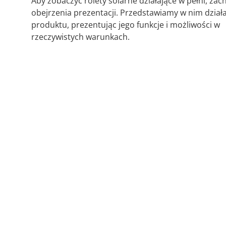
Aby zobaczyć rolety solarne działające w pełni, za
obejrzenia prezentacji. Przedstawiamy w nim dział
produktu, prezentując jego funkcje i możliwości w
rzeczywistych warunkach.