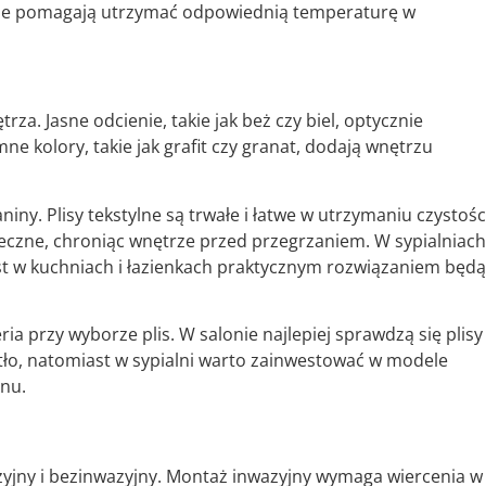
jne pomagają utrzymać odpowiednią temperaturę w
a. Jasne odcienie, takie jak beż czy biel, optycznie
e kolory, takie jak grafit czy granat, dodają wnętrzu
iny. Plisy tekstylne są trwałe i łatwe w utrzymaniu czystośc
oneczne, chroniąc wnętrze przed przegrzaniem. W sypialniach
ast w kuchniach i łazienkach praktycznym rozwiązaniem będą
ria przy wyborze plis. W salonie najlepiej sprawdzą się plisy
tło, natomiast w sypialni warto zainwestować w modele
snu.
yjny i bezinwazyjny. Montaż inwazyjny wymaga wiercenia w