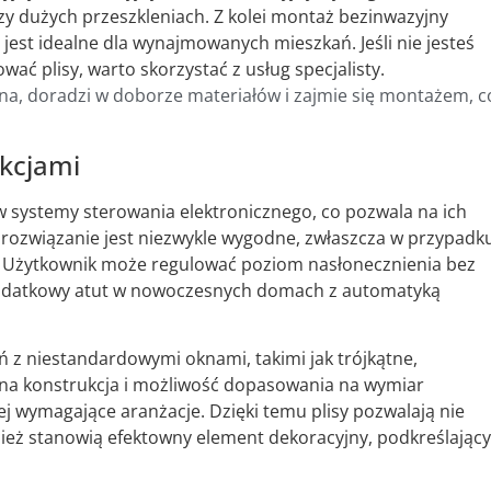
zy dużych przeszkleniach. Z kolei montaż bezinwazyjny
est idealne dla wynajmowanych mieszkań. Jeśli nie jesteś
ć plisy, warto skorzystać z usług specjalisty.
kna, doradzi w doborze materiałów i zajmie się montażem, c
nkcjami
systemy sterowania elektronicznego, co pozwala na ich
o rozwiązanie jest niezwykle wygodne, zwłaszcza w przypadk
. Użytkownik może regulować poziom nasłonecznienia bez
dodatkowy atut w nowoczesnych domach z automatyką
 z niestandardowymi oknami, takimi jak trójkątne,
czna konstrukcja i możliwość dopasowania na wymiar
j wymagające aranżacje. Dzięki temu plisy pozwalają nie
nież stanowią efektowny element dekoracyjny, podkreślający