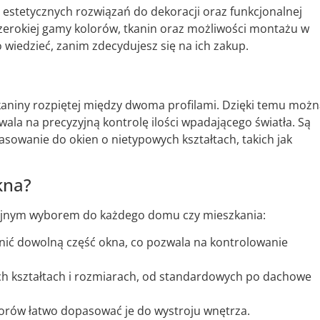
i estetycznych rozwiązań do dekoracji oraz funkcjonalnej
zerokiej gamy kolorów, tkanin oraz możliwości montażu w
 wiedzieć, zanim zdecydujesz się na ich zakup.
j tkaniny rozpiętej między dwoma profilami. Dzięki temu moż
wala na precyzyjną kontrolę ilości wpadającego światła. Są
owanie do okien o nietypowych kształtach, takich jak
kna?
rakcyjnym wyborem do każdego domu czy mieszkania:
nić dowolną część okna, co pozwala na kontrolowanie
ych kształtach i rozmiarach, od standardowych po dachowe
wzorów łatwo dopasować je do wystroju wnętrza.