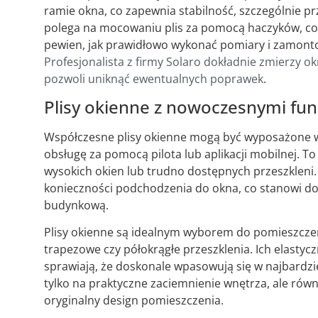
ramie okna, co zapewnia stabilność, szczególnie pr
polega na mocowaniu plis za pomocą haczyków, co j
pewien, jak prawidłowo wykonać pomiary i zamontowa
Profesjonalista z firmy Solaro dokładnie zmierzy o
pozwoli uniknąć ewentualnych poprawek
.
Plisy okienne z nowoczesnymi fu
Współczesne plisy okienne mogą być wyposażone w 
obsługę za pomocą pilota lub aplikacji mobilnej. T
wysokich okien lub trudno dostępnych przeszkleni
konieczności podchodzenia do okna, co stanowi 
budynkową.
Plisy okienne są idealnym wyborem do pomieszczeń
trapezowe czy półokrągłe przeszklenia. Ich elasty
sprawiają, że doskonale wpasowują się w najbardzie
tylko na praktyczne zaciemnienie wnętrza, ale rów
oryginalny design pomieszczenia.