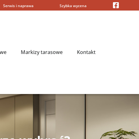
Serwis i naprawa
Szybka wycena
owe
Markizy tarasowe
Kontakt