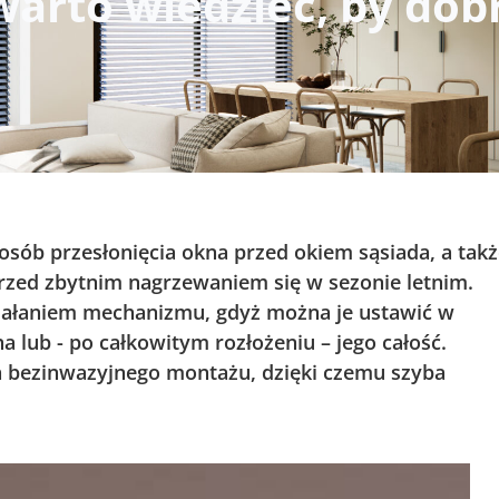
 warto wiedzieć, by do
posób przesłonięcia okna przed okiem sąsiada, a tak
rzed zbytnim nagrzewaniem się w sezonie letnim.
ziałaniem mechanizmu, gdyż można je ustawić w
a lub - po całkowitym rozłożeniu – jego całość.
h bezinwazyjnego montażu, dzięki czemu szyba