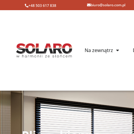
biuro@solaro.com.pl
+48 503 617 838
Na zewnątrz