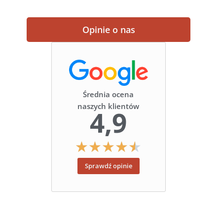
Opinie o nas
Średnia ocena
naszych klientów
4,9
★
★
★
★
★
Sprawdź opinie