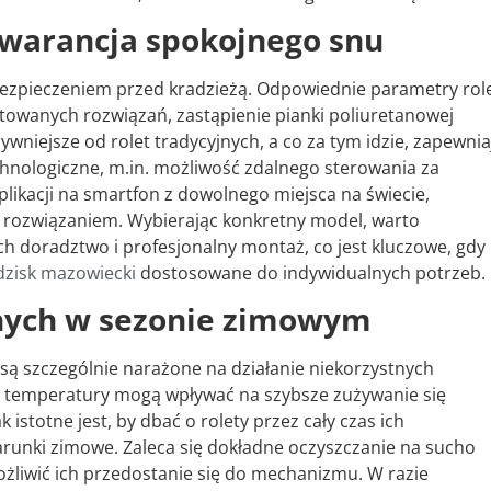
warancja spokojnego snu
zpieczeniem przed kradzieżą. Odpowiednie parametry role
ntowanych rozwiązań, zastąpienie pianki poliuretanowej
sywniejsze od rolet tradycyjnych, a co za tym idzie, zapewnia
hnologiczne, m.in. możliwość zdalnego sterowania za
plikacji na smartfon z dowolnego miejsca na świecie,
 rozwiązaniem. Wybierając konkretny model, warto
ych doradztwo i profesjonalny montaż, co jest kluczowe, gdy
dzisk mazowiecki
dostosowane do indywidualnych potrzeb.
znych w sezonie zimowym
są szczególnie narażone na działanie niekorzystnych
e temperatury mogą wpływać na szybsze zużywanie się
stotne jest, by dbać o rolety przez cały czas ich
runki zimowe. Zaleca się dokładne oczyszczanie na sucho
ożliwić ich przedostanie się do mechanizmu. W razie