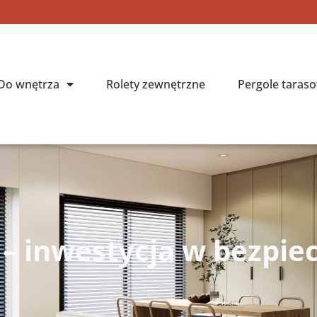
Do wnętrza
Rolety zewnętrzne
Pergole taras
 – inwestycja w bezpie