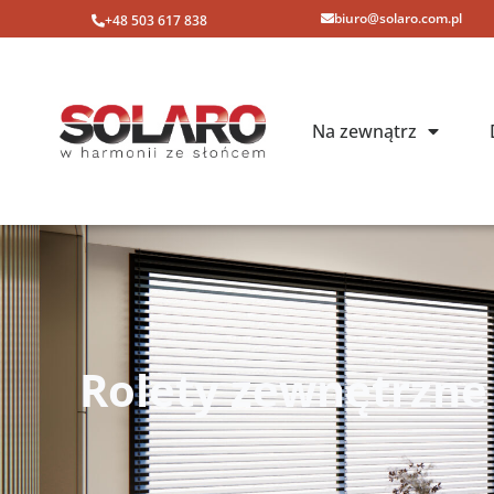
biuro@solaro.com.pl
+48 503 617 838
Na zewnątrz
Rolety zewnętrzne