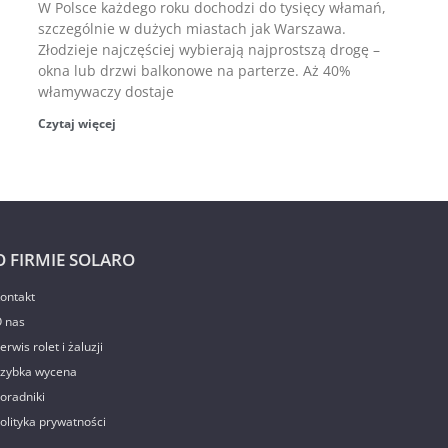
W Polsce każdego roku dochodzi do tysięcy włamań,
szczególnie w dużych miastach jak Warszawa.
Złodzieje najczęściej wybierają najprostszą drogę –
okna lub drzwi balkonowe na parterze. Aż 40%
włamywaczy dostaje
Czytaj więcej
O FIRMIE SOLARO
ontakt
 nas
erwis rolet i żaluzji
zybka wycena
oradniki
olityka prywatności