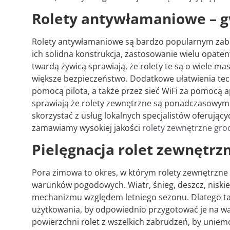
Rolety antywłamaniowe – g
Rolety antywłamaniowe są bardzo popularnym zabe
ich solidna konstrukcja, zastosowanie wielu opate
twardą żywicą sprawiają, że rolety te są o wiele ma
większe bezpieczeństwo. Dodatkowe ułatwienia tec
pomocą pilota, a także przez sieć WiFi za pomocą a
sprawiają że rolety zewnętrzne są ponadczasowym
skorzystać z usług lokalnych specjalistów oferując
zamawiamy wysokiej jakości
rolety zewnętrzne gro
Pielęgnacja rolet zewnętr
Pora zimowa to okres, w którym rolety zewnętrzne 
warunków pogodowych. Wiatr, śnieg, deszcz, niski
mechanizmu względem letniego sezonu. Dlatego tak i
użytkowania, by odpowiednio przygotować je na wa
powierzchni rolet z wszelkich zabrudzeń, by uniem