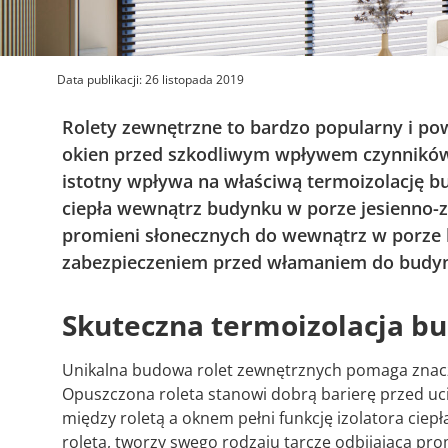
Data publikacji:
26 listopada 2019
Rolety zewnętrzne to bardzo popularny i p
okien przed szkodliwym wpływem czynników
istotny wpływa na właściwą termoizolację bu
ciepła wewnątrz budynku w porze jesienno-
promieni słonecznych do wewnątrz w porze l
zabezpieczeniem przed włamaniem do budyn
Skuteczna termoizolacja b
Unikalna budowa rolet zewnętrznych pomaga znacz
Opuszczona roleta stanowi dobrą barierę przed uc
między roletą a oknem pełni funkcję izolatora ciep
roleta, tworzy swego rodzaju tarczę odbijającą pro