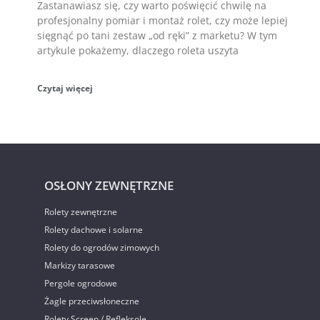
Zastanawiasz się, czy warto poświęcić chwilę na
profesjonalny pomiar i montaż rolet, czy może lepiej
sięgnąć po tani zestaw „od ręki” z marketu? W tym
artykule pokażemy, dlaczego roleta uszyta
Czytaj więcej
OSŁONY ZEWNĘTRZNE
Rolety zewnętrzne
Rolety dachowe i solarne
Rolety do ogrodów zimowych
Markizy tarasowe
Pergole ogrodowe
Żagle przeciwsłoneczne
Rolety Screen / Refleksole