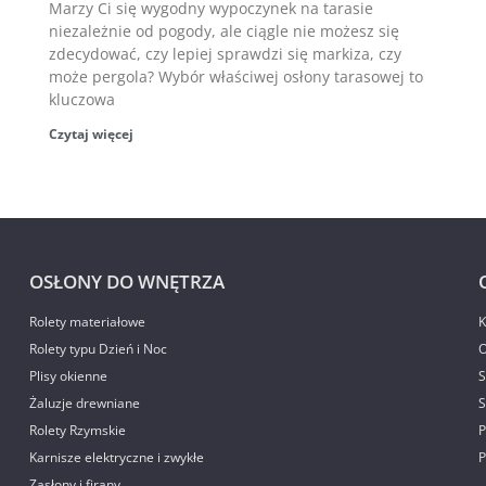
Marzy Ci się wygodny wypoczynek na tarasie
niezależnie od pogody, ale ciągle nie możesz się
zdecydować, czy lepiej sprawdzi się markiza, czy
może pergola? Wybór właściwej osłony tarasowej to
kluczowa
Czytaj więcej
OSŁONY DO WNĘTRZA
Rolety materiałowe
K
Rolety typu Dzień i Noc
O
Plisy okienne
S
Żaluzje drewniane
S
Rolety Rzymskie
P
Karnisze elektryczne i zwykłe
P
Zasłony i firany