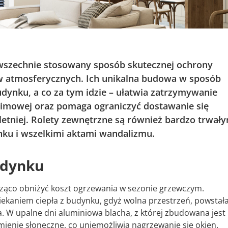
owszechnie stosowany sposób skutecznej ochrony
 atmosferycznych. Ich unikalna budowa w sposób
dynku, a co za tym idzie – ułatwia zatrzymywanie
zimowej oraz pomaga ograniczyć dostawanie się
etniej. Rolety zewnętrzne są również bardzo trwał
ku i wszelkimi aktami wandalizmu.
udynku
ąco obniżyć koszt ogrzewania w sezonie grzewczym.
iekaniem ciepła z budynku, gdyż wolna przestrzeń, powstał
ła. W upalne dni aluminiowa blacha, z której zbudowana jest
mienie słoneczne, co uniemożliwia nagrzewanie się okien.