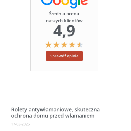
Średnia ocena
naszych klientów
4,9
★
★
★
★
★
Sprawdź opinie
Rolety antywłamaniowe, skuteczna
ochrona domu przed włamaniem
17-03-2025