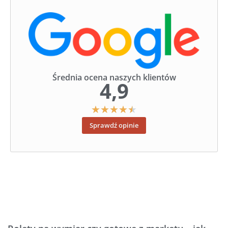
Średnia ocena naszych klientów
4,9
★
★
★
★
★
Sprawdź opinie