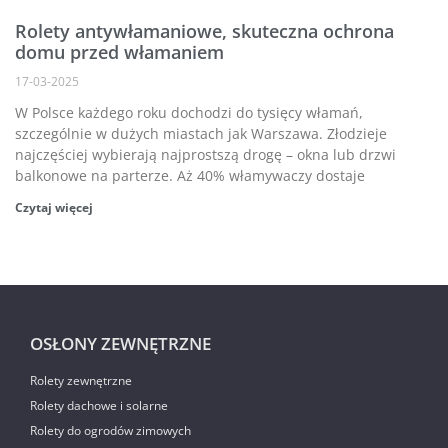
Rolety antywłamaniowe, skuteczna ochrona
domu przed włamaniem
17-03-2025
W Polsce każdego roku dochodzi do tysięcy włamań,
szczególnie w dużych miastach jak Warszawa. Złodzieje
najczęściej wybierają najprostszą drogę – okna lub drzwi
balkonowe na parterze. Aż 40% włamywaczy dostaje
Czytaj więcej
OSŁONY ZEWNĘTRZNE
Rolety zewnętrzne
Rolety dachowe i solarne
Rolety do ogrodów zimowych