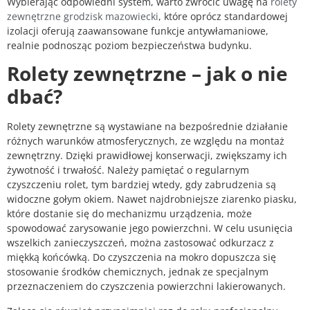
Wybierając odpowiedni system, warto zwrócić uwagę na
rolety
zewnętrzne grodzisk mazowiecki
, które oprócz standardowej
izolacji oferują zaawansowane funkcje antywłamaniowe,
realnie podnosząc poziom bezpieczeństwa budynku.
Rolety zewnętrzne – jak o nie
dbać?
Rolety zewnętrzne są wystawiane na bezpośrednie działanie
różnych warunków atmosferycznych, ze względu na montaż
zewnętrzny. Dzięki prawidłowej konserwacji, zwiększamy ich
żywotność i trwałość. Należy pamiętać o regularnym
czyszczeniu rolet, tym bardziej wtedy, gdy zabrudzenia są
widoczne gołym okiem. Nawet najdrobniejsze ziarenko piasku,
które dostanie się do mechanizmu urządzenia, może
spowodować zarysowanie jego powierzchni. W celu usunięcia
wszelkich zanieczyszczeń, można zastosować odkurzacz z
miękką końcówką. Do czyszczenia na mokro dopuszcza się
stosowanie środków chemicznych, jednak ze specjalnym
przeznaczeniem do czyszczenia powierzchni lakierowanych.