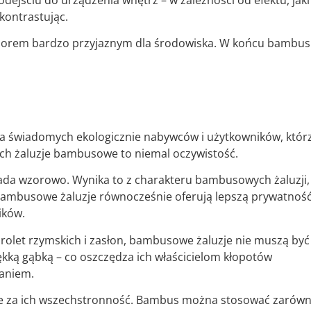
jściu do urządzenia wnętrz – w zależności od efektu, jaki
kontrastując.
wyborem bardzo przyjaznym dla środowiska. W końcu bambus
la świadomych ekologicznie nabywców i użytkowników, któr
ch żaluzje bambusowe to niemal oczywistość.
pada wzorowo. Wynika to z charakteru bambusowych żaluzji,
. Bambusowe żaluzje równocześnie oferują lepszą prywatnoś
ików.
o rolet rzymskich i zasłon, bambusowe żaluzje nie muszą być
ękką gąbką – co oszczędza ich właścicielom kłopotów
aniem.
e za ich wszechstronność. Bambus można stosować zarów