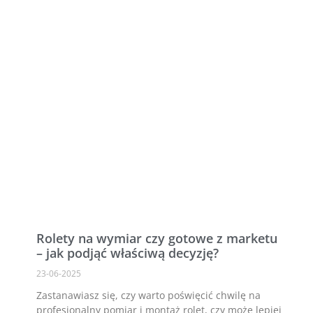
Rolety na wymiar czy gotowe z marketu
– jak podjąć właściwą decyzję?
23-06-2025
Zastanawiasz się, czy warto poświęcić chwilę na
profesjonalny pomiar i montaż rolet, czy może lepiej