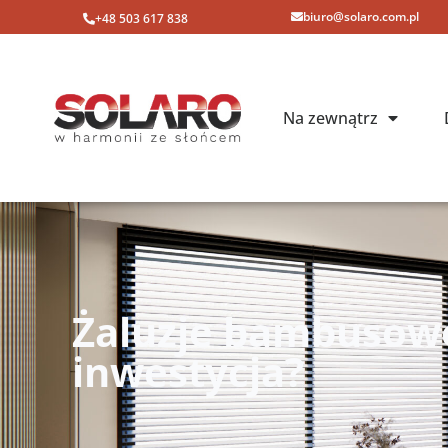
biuro@solaro.com.pl
+48 503 617 838
Na zewnątrz
Żaluzje bambusow
inwestycja?