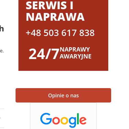
SERWIS I
NAPRAWA
h
+48 503 617 838
24/7
NAPRAWY
e.
AWARYJNE
Opinie o nas