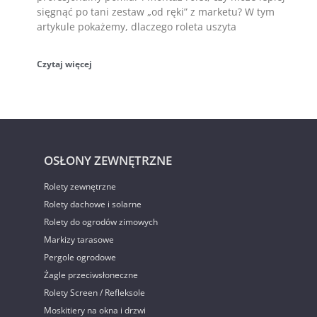
sięgnąć po tani zestaw „od ręki” z marketu? W tym
artykule pokażemy, dlaczego roleta uszyta
Czytaj więcej
OSŁONY ZEWNĘTRZNE
Rolety zewnętrzne
Rolety dachowe i solarne
Rolety do ogrodów zimowych
Markizy tarasowe
Pergole ogrodowe
Żagle przeciwsłoneczne
Rolety Screen / Refleksole
Moskitiery na okna i drzwi