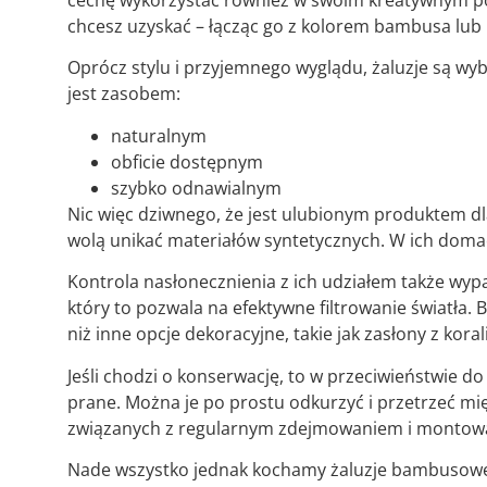
cechę wykorzystać również w swoim kreatywnym pode
chcesz uzyskać – łącząc go z kolorem bambusa lub 
Oprócz stylu i przyjemnego wyglądu, żaluzje są 
jest zasobem:
naturalnym
obficie dostępnym
szybko odnawialnym
Nic więc dziwnego, że jest ulubionym produktem d
wolą unikać materiałów syntetycznych. W ich doma
Kontrola nasłonecznienia z ich udziałem także wy
który to pozwala na efektywne filtrowanie światła
niż inne opcje dekoracyjne, takie jak zasłony z koral
Jeśli chodzi o konserwację, to w przeciwieństwie d
prane. Można je po prostu odkurzyć i przetrzeć mi
związanych z regularnym zdejmowaniem i montow
Nade wszystko jednak kochamy żaluzje bambusow