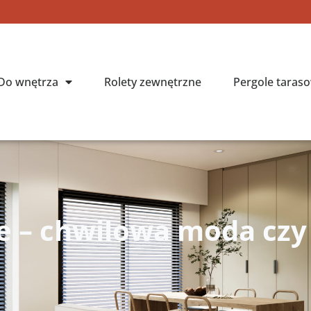
Do wnętrza
Rolety zewnętrzne
Pergole taras
e – chwilowa moda czy