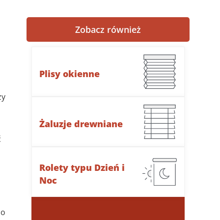
Zobacz również
Plisy okienne
zy
Żaluzje drewniane
ć
Rolety typu Dzień i
Noc
no