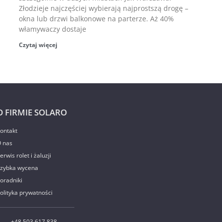
Złodzieje najczęściej wybierają najprostszą drogę –
okna lub drzwi balkonowe na parterze. Aż 40%
włamywaczy dostaje
Czytaj więcej
O FIRMIE SOLARO
ontakt
 nas
erwis rolet i żaluzji
zybka wycena
oradniki
olityka prywatności
+48 503 617 838