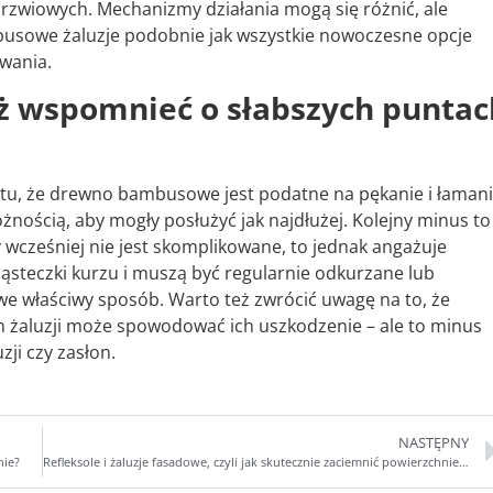
drzwiowych. Mechanizmy działania mogą się różnić, ale
mbusowe żaluzje podobnie jak wszystkie nowoczesne opcje
wania.
ż wspomnieć o słabszych puntac
ktu, że drewno bambusowe jest podatne na pękanie i łamani
nością, aby mogły posłużyć jak najdłużej. Kolejny minus to
 wcześniej nie jest skomplikowane, to jednak angażuje
ąsteczki kurzu i muszą być regularnie odkurzane lub
we właściwy sposób. Warto też zwrócić uwagę na to, że
żaluzji może spowodować ich uszkodzenie – ale to minus
zji czy zasłon.
NASTĘPNY
nie?
Refleksole i żaluzje fasadowe, czyli jak skutecznie zaciemnić powierzchnie szklane w budynku.