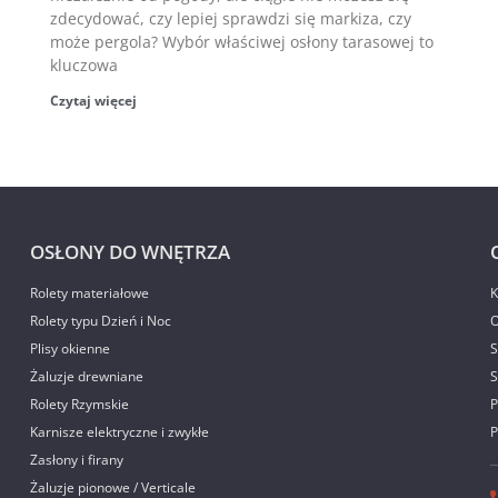
zdecydować, czy lepiej sprawdzi się markiza, czy
może pergola? Wybór właściwej osłony tarasowej to
kluczowa
Czytaj więcej
OSŁONY DO WNĘTRZA
Rolety materiałowe
K
Rolety typu Dzień i Noc
O
Plisy okienne
S
Żaluzje drewniane
S
Rolety Rzymskie
P
Karnisze elektryczne i zwykłe
P
Zasłony i firany
Żaluzje pionowe / Verticale